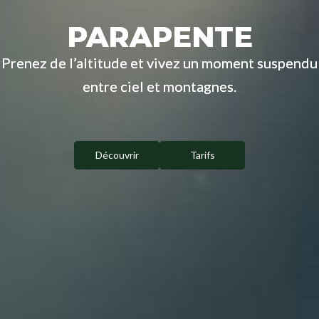
PARAPENTE
PARAPENTE
Prenez de l’altitude et vivez un moment suspendu
Prenez de l’altitude et vivez un moment suspendu
entre ciel et montagnes.
entre ciel et montagnes.
Découvrir
Découvrir
Tarifs
Tarifs